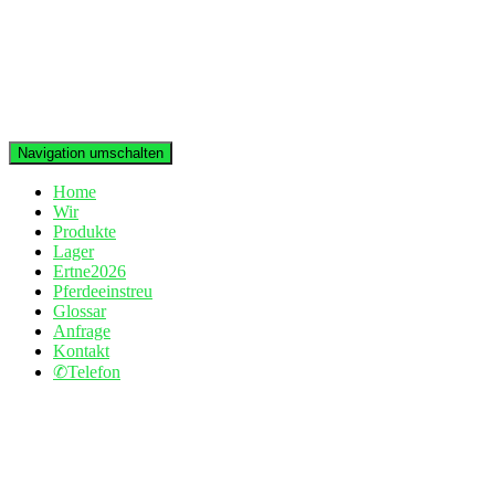
Navigation umschalten
Home
Wir
Produkte
Lager
Ertne2026
Pferdeeinstreu
Glossar
Anfrage
Kontakt
✆Telefon