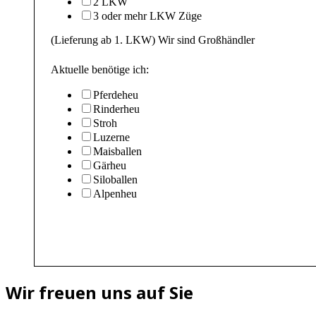
2 LKW
3 oder mehr LKW Züge
(Lieferung ab 1. LKW) Wir sind Großhändler
Aktuelle benötige ich:
Pferdeheu
Rinderheu
Stroh
Luzerne
Maisballen
Gärheu
Siloballen
Alpenheu
Wir freuen uns auf Sie