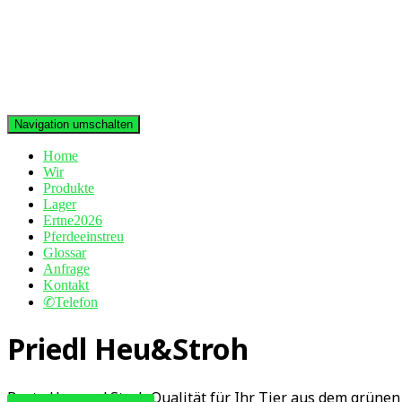
Navigation umschalten
Home
Wir
Produkte
Lager
Ertne2026
Pferdeeinstreu
Glossar
Anfrage
Kontakt
✆Telefon
Priedl Heu&Stroh
Beste Heu und Stroh Qualität für Ihr Tier aus dem grünen